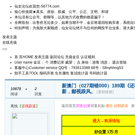
仙女论坛欢迎您-58774.com
核心价值观★真实、原创、权威、公平、公正、文明、和谐
本坛没有公众号、群聊等，以其他方式收费的都是骗子！
全网首创：出售价无论多少，如果当期不中，金豆将退回给购买者，系统自
特别声明：为免除大家顾虑，仙女论坛绝不与任何的网投平台业务。请大家
发表主题
在线充值
首 页
HOME
发表主题
返回论坛
充值金豆
认证规则
User name
金豆： 个
消费记录
威望： 点
身份：游客
消息：
退出登陆
客服中心
Customer service
QQ号：793613388
68号：58nyhhng53
助手工具
TOOL
报码开奖
生肖属性
复试统计器
号码统计器
新澳门（027期错000）189期
10878
2
新，鄙视跟风。
[复制链接]
阅读
回复
返回首页
历史记录
回复此贴
楼主
:还我蔚蓝
发
离线
【
还我蔚蓝
】
进入→欢乐论坛
好位置 3万/月