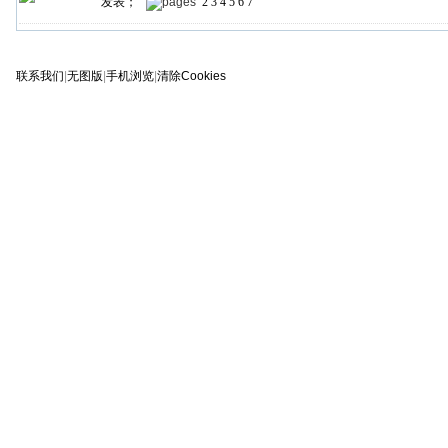
发表；
2
3
4
5
6
7
联系我们
|
无图版
|
手机浏览
|
清除Cookies