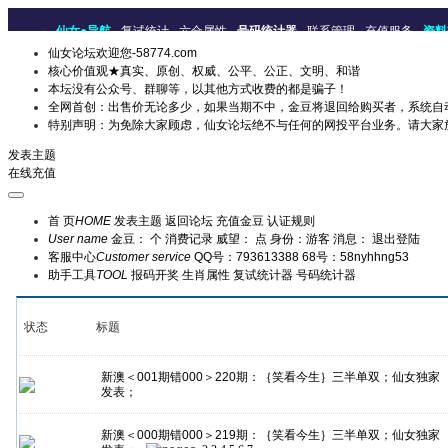
仙女●导航
复试统计
六合属性
号码统计器
联系管理
充值服务
资料
仙女论坛欢迎您-58774.com
核心价值观★真实、原创、权威、公平、公正、文明、和谐
本坛没有公众号、群聊等，以其他方式收费的都是骗子！
全网首创：出售价无论多少，如果当期不中，金豆将退回给购买者，系统自
特别声明：为免除大家顾虑，仙女论坛绝不与任何的网投平台业务。请大家
发表主题
在线充值
首 页
HOME
发表主题
返回论坛
充值金豆
认证规则
User name
金豆： 个
消费记录
威望： 点
身份：游客
消息：
退出登陆
客服中心
Customer service
QQ号：793613388
68号：58nyhhng53
助手工具
TOOL
报码开奖
生肖属性
复试统计器
号码统计器
状态
标题
新澳＜001期错000＞220期：｛笑看今生｝三半单双；仙女独家
发表；
新澳＜000期错000＞219期：｛笑看今生｝三半单双；仙女独家