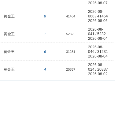
2026-08-07
2026-08-
黄金王
06
8 / 41464
8
41464
2026-08-06
2026-08-
黄金王
04
1 / 5232
1
5232
2026-08-04
2026-08-
黄金王
04
6 / 31231
6
31231
2026-08-04
2026-08-
黄金王
02
4 / 20837
4
20837
2026-08-02