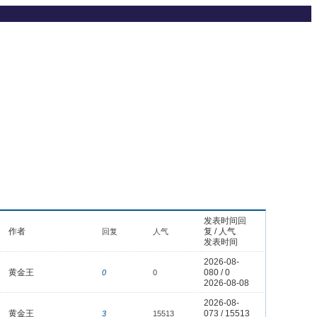
发表时间
回
作者
复 / 人气
回复
人气
发表时间
2026-08-
黄金王
08
0 / 0
0
0
2026-08-08
2026-08-
黄金王
07
3 / 15513
3
15513