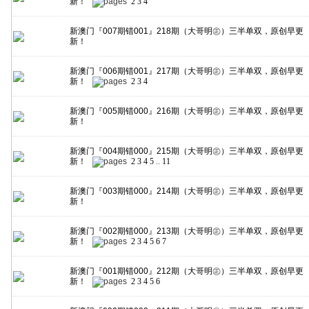
新！
2
3
4
新澳门『007期错001』218期（大哥明㊣）三半单双，原创早更
新！
新澳门『006期错001』217期（大哥明㊣）三半单双，原创早更
新！
2
3
4
新澳门『005期错000』216期（大哥明㊣）三半单双，原创早更
新！
新澳门『004期错000』215期（大哥明㊣）三半单双，原创早更
新！
2
3
4
5
..
11
新澳门『003期错000』214期（大哥明㊣）三半单双，原创早更
新！
新澳门『002期错000』213期（大哥明㊣）三半单双，原创早更
新！
2
3
4
5
6
7
新澳门『001期错000』212期（大哥明㊣）三半单双，原创早更
新！
2
3
4
5
6