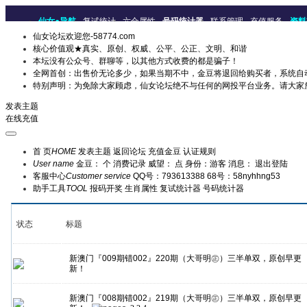
仙女●导航
复试统计
六合属性
号码统计器
联系管理
充值服务
资料
仙女论坛欢迎您-58774.com
核心价值观★真实、原创、权威、公平、公正、文明、和谐
本坛没有公众号、群聊等，以其他方式收费的都是骗子！
全网首创：出售价无论多少，如果当期不中，金豆将退回给购买者，系统自
特别声明：为免除大家顾虑，仙女论坛绝不与任何的网投平台业务。请大家
发表主题
在线充值
首 页
HOME
发表主题
返回论坛
充值金豆
认证规则
User name
金豆： 个
消费记录
威望： 点
身份：游客
消息：
退出登陆
客服中心
Customer service
QQ号：793613388
68号：58nyhhng53
助手工具
TOOL
报码开奖
生肖属性
复试统计器
号码统计器
状态
标题
新澳门『009期错002』220期（大哥明㊣）三半单双，原创早更
新！
新澳门『008期错002』219期（大哥明㊣）三半单双，原创早更