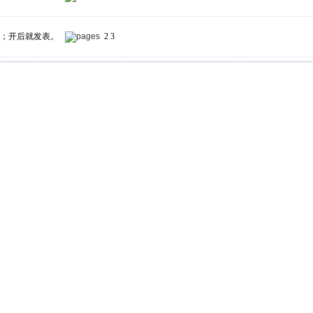
双；开后就发表。
2
3