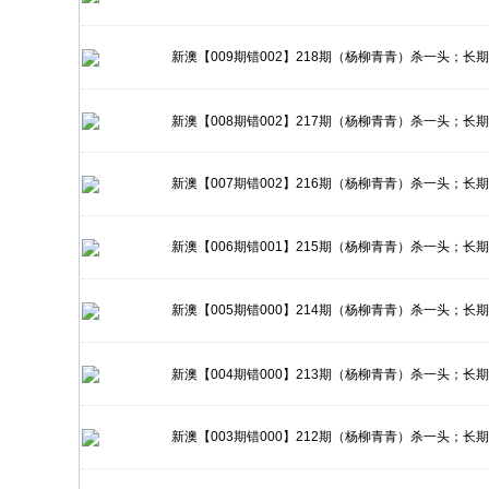
新澳【009期错002】218期（杨柳青青）杀一头；长
新澳【008期错002】217期（杨柳青青）杀一头；长
新澳【007期错002】216期（杨柳青青）杀一头；长
新澳【006期错001】215期（杨柳青青）杀一头；长
新澳【005期错000】214期（杨柳青青）杀一头；长
新澳【004期错000】213期（杨柳青青）杀一头；长
新澳【003期错000】212期（杨柳青青）杀一头；长