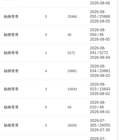
2026-08-06
2026-08-
杨柳青青
05
5 / 25966
5
25966
2026-08-05
2026-08-
杨柳青青
05
0 / 46
0
46
2026-08-05
2026-08-
杨柳青青
04
1 / 5272
1
5272
2026-08-04
2026-08-
杨柳青青
03
4 / 20881
4
20881
2026-08-03
2026-08-
杨柳青青
02
3 / 15643
3
15643
2026-08-02
2026-08-
杨柳青青
01
0 / 49
0
49
2026-08-01
2026-07-
杨柳青青
30
5 / 26055
5
26055
2026-07-30
2026-07-