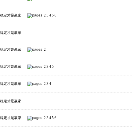
期稳定才是赢家！
2
3
4
5
6
期稳定才是赢家！
期稳定才是赢家！
2
期稳定才是赢家！
2
3
4
5
期稳定才是赢家！
2
3
4
期稳定才是赢家！
期稳定才是赢家！
2
3
4
5
6