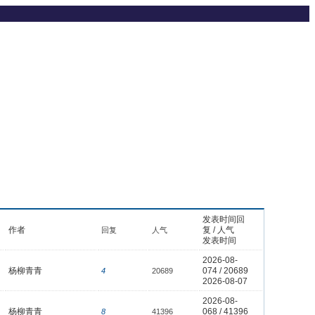
发表时间
回
作者
复 / 人气
回复
人气
发表时间
2026-08-
杨柳青青
07
4 / 20689
4
20689
2026-08-07
2026-08-
杨柳青青
06
8 / 41396
8
41396