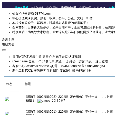
仙女●导航
复试统计
六合属性
号码统计器
联系管理
充值服务
资料
仙女论坛欢迎您-58774.com
核心价值观★真实、原创、权威、公平、公正、文明、和谐
本坛没有公众号、群聊等，以其他方式收费的都是骗子！
全网首创：出售价无论多少，如果当期不中，金豆将退回给购买者，系统自
特别声明：为免除大家顾虑，仙女论坛绝不与任何的网投平台业务。请大家
发表主题
在线充值
首 页
HOME
发表主题
返回论坛
充值金豆
认证规则
User name
金豆： 个
消费记录
威望： 点
身份：游客
消息：
退出登陆
客服中心
Customer service
QQ号：793613388
68号：58nyhhng53
助手工具
TOOL
报码开奖
生肖属性
复试统计器
号码统计器
状态
标题
新澳门《002期错002》221期〖蓝色缘份〗平特一肖，，，常跟
稳赢！
2
3
4
5
6
7
新澳门《001期错001》220期〖蓝色缘份〗平特一肖，，，常跟