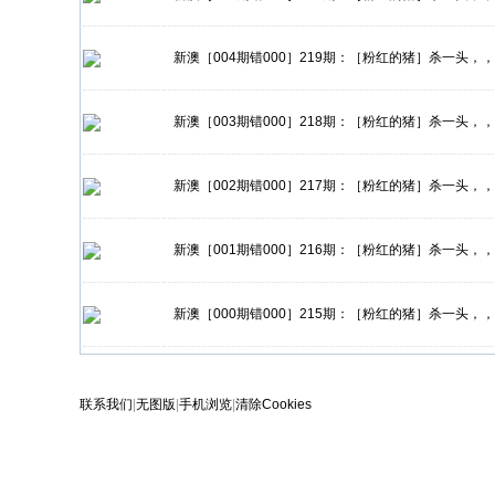
新澳［004期错000］219期：［粉红的猪］杀一头，
新澳［003期错000］218期：［粉红的猪］杀一头，
新澳［002期错000］217期：［粉红的猪］杀一头，
新澳［001期错000］216期：［粉红的猪］杀一头，
新澳［000期错000］215期：［粉红的猪］杀一头，
联系我们
|
无图版
|
手机浏览
|
清除Cookies