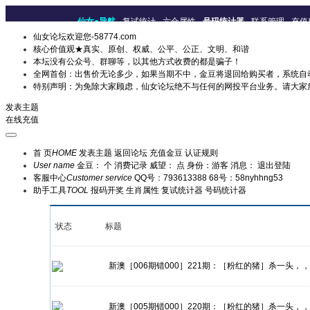
仙女●导航
复试统计
六合属性
号码统计器
联系管理
充值
仙女论坛欢迎您-58774.com
核心价值观★真实、原创、权威、公平、公正、文明、和谐
本坛没有公众号、群聊等，以其他方式收费的都是骗子！
全网首创：出售价无论多少，如果当期不中，金豆将退回给购买者，系统自
特别声明：为免除大家顾虑，仙女论坛绝不与任何的网投平台业务。请大家
发表主题
在线充值
首 页
HOME
发表主题
返回论坛
充值金豆
认证规则
User name
金豆： 个
消费记录
威望： 点
身份：游客
消息：
退出登陆
客服中心
Customer service
QQ号：793613388
68号：58nyhhng53
助手工具
TOOL
报码开奖
生肖属性
复试统计器
号码统计器
状态
标题
新澳［006期错000］221期：［粉红的猪］杀一头，
新澳［005期错000］220期：［粉红的猪］杀一头，