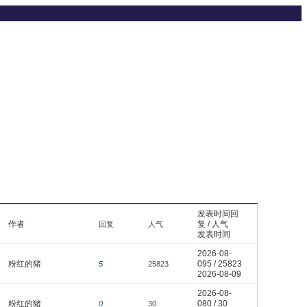
发表时间
回
作者
复 / 人气
回复
人气
发表时间
2026-08-
粉红的猪
09
5 / 25823
5
25823
2026-08-09
2026-08-
粉红的猪
08
0 / 30
0
30