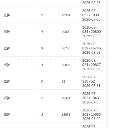
2026-08-05
2026-08-
威神
05
2 / 10391
2
10391
2026-08-05
2026-08-
威神
03
4 / 20800
4
20800
2026-08-03
2026-08-
威神
03
9 / 46746
9
46746
2026-08-03
2026-08-
威神
02
4 / 20827
4
20827
2026-08-02
2026-07-
威神
31
0 / 52
0
52
2026-07-31
2026-07-
威神
30
2 / 10431
2
10431
2026-07-30
2026-07-
威神
30
3 / 15633
3
15633
2026-07-30
2026-07-