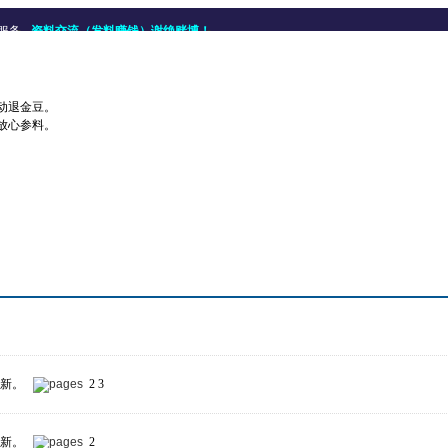
服务
资料交流（发料赚钱）谢绝赌博！
动退金豆。
放心参料。
更新。
2
3
更新。
2