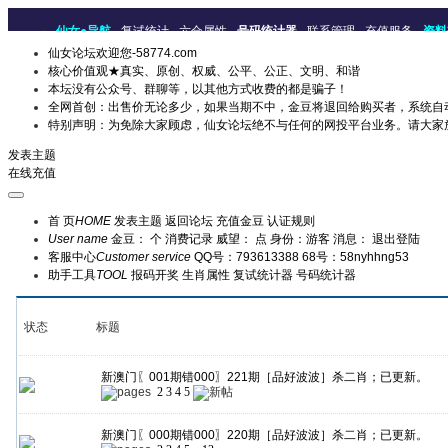
仙女●导航
复试统计
六合属性
号码统计器
联系管理
充值服务
资料
仙女论坛欢迎您-58774.com
核心价值观★真实、原创、权威、公平、公正、文明、和谐
本坛没有公众号、群聊等，以其他方式收费的都是骗子！
全网首创：出售价无论多少，如果当期不中，金豆将退回给购买者，系统自
特别声明：为免除大家顾虑，仙女论坛绝不与任何的网投平台业务。请大家
发表主题
在线充值
首 页
HOME
发表主题
返回论坛
充值金豆
认证规则
User name
金豆： 个
消费记录
威望： 点
身份：游客
消息：
退出登陆
客服中心
Customer service
QQ号：793613388
68号：58nyhhng53
助手工具
TOOL
报码开奖
生肖属性
复试统计器
号码统计器
状态
标题
新澳门〖001期错000〗221期［品好波波］杀二肖；已更新。
2
3
4
5
新澳门〖000期错000〗220期［品好波波］杀二肖；已更新。