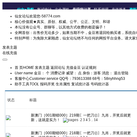
仙女●导航
复试统计
六合属性
号码统计器
联系管理
充值服务
资料
仙女论坛欢迎您-58774.com
核心价值观★真实、原创、权威、公平、公正、文明、和谐
本坛没有公众号、群聊等，以其他方式收费的都是骗子！
全网首创：出售价无论多少，如果当期不中，金豆将退回给购买者，系统自
特别声明：为免除大家顾虑，仙女论坛绝不与任何的网投平台业务。请大家
发表主题
在线充值
首 页
HOME
发表主题
返回论坛
充值金豆
认证规则
User name
金豆： 个
消费记录
威望： 点
身份：游客
消息：
退出登陆
客服中心
Customer service
QQ号：793613388
68号：58nyhhng53
助手工具
TOOL
报码开奖
生肖属性
复试统计器
号码统计器
状态
标题
新澳门［001期错000］219期〖一把刀㊣〗九肖，开奖后就更
新，这就是实力！
2
3
4
5
..
14
新澳门［000期错000］218期〖一把刀㊣〗九肖，开奖后就更