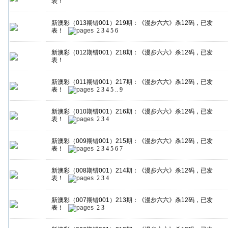
表！
新澳彩（013期错001）219期：《漫步六六》杀12码，已发
表！
2
3
4
5
6
新澳彩（012期错001）218期：《漫步六六》杀12码，已发
表！
新澳彩（011期错001）217期：《漫步六六》杀12码，已发
表！
2
3
4
5
..
9
新澳彩（010期错001）216期：《漫步六六》杀12码，已发
表！
2
3
4
新澳彩（009期错001）215期：《漫步六六》杀12码，已发
表！
2
3
4
5
6
7
新澳彩（008期错001）214期：《漫步六六》杀12码，已发
表！
2
3
4
新澳彩（007期错001）213期：《漫步六六》杀12码，已发
表！
2
3