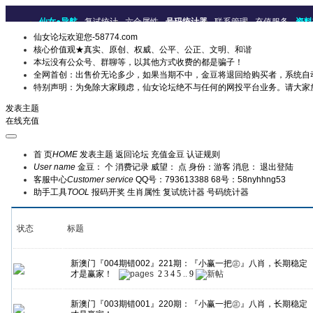
仙女●导航
复试统计
六合属性
号码统计器
联系管理
充值服务
资料
仙女论坛欢迎您-58774.com
核心价值观★真实、原创、权威、公平、公正、文明、和谐
本坛没有公众号、群聊等，以其他方式收费的都是骗子！
全网首创：出售价无论多少，如果当期不中，金豆将退回给购买者，系统自
特别声明：为免除大家顾虑，仙女论坛绝不与任何的网投平台业务。请大家
发表主题
在线充值
首 页
HOME
发表主题
返回论坛
充值金豆
认证规则
User name
金豆： 个
消费记录
威望： 点
身份：游客
消息：
退出登陆
客服中心
Customer service
QQ号：793613388
68号：58nyhhng53
助手工具
TOOL
报码开奖
生肖属性
复试统计器
号码统计器
状态
标题
新澳门『004期错002』221期：『小赢一把㊣』八肖，长期稳定
才是赢家！
2
3
4
5
..
9
新澳门『003期错001』220期：『小赢一把㊣』八肖，长期稳定