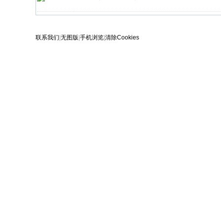
联系我们
|
无图版
|
手机浏览
|
清除Cookies