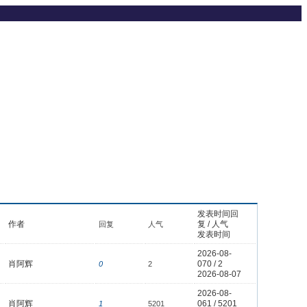
发表时间
回
作者
复 / 人气
回复
人气
发表时间
2026-08-
肖阿辉
07
0 / 2
0
2
2026-08-07
2026-08-
肖阿辉
06
1 / 5201
1
5201