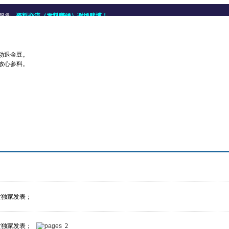
服务
资料交流（发料赚钱）谢绝赌博！
动退金豆。
放心参料。
女独家发表；
女独家发表；
2