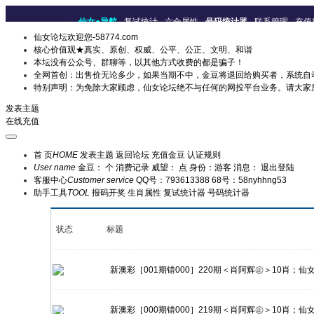
仙女●导航
复试统计
六合属性
号码统计器
联系管理
充值
仙女论坛欢迎您-58774.com
核心价值观★真实、原创、权威、公平、公正、文明、和谐
本坛没有公众号、群聊等，以其他方式收费的都是骗子！
全网首创：出售价无论多少，如果当期不中，金豆将退回给购买者，系统自
特别声明：为免除大家顾虑，仙女论坛绝不与任何的网投平台业务。请大家
发表主题
在线充值
首 页
HOME
发表主题
返回论坛
充值金豆
认证规则
User name
金豆： 个
消费记录
威望： 点
身份：游客
消息：
退出登陆
客服中心
Customer service
QQ号：793613388
68号：58nyhhng53
助手工具
TOOL
报码开奖
生肖属性
复试统计器
号码统计器
状态
标题
新澳彩［001期错000］220期＜肖阿辉㊣＞10肖；仙
新澳彩［000期错000］219期＜肖阿辉㊣＞10肖；仙