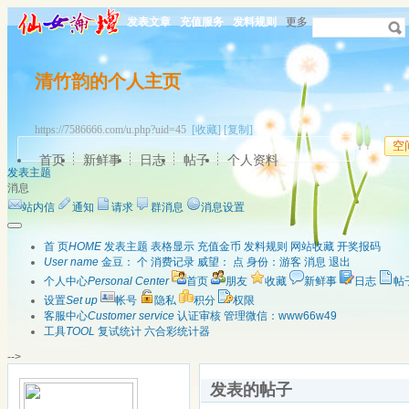
发表文章
充值服务
发料规则
更多
清竹韵的个人主页
https://7586666.com/u.php?uid=45
[收藏]
[复制]
空
首页
新鲜事
日志
帖子
个人资料
发表主题
消息
站内信
通知
请求
群消息
消息设置
首 页
HOME
发表主题
表格显示
充值金币
发料规则
网站收藏
开奖报码
User name
金豆： 个
消费记录
威望： 点
身份：游客
消息
退出
个人中心
Personal Center
首页
朋友
收藏
新鲜事
日志
帖
设置
Set up
帐号
隐私
积分
权限
客服中心
Customer service
认证审核
管理微信：www66w49
工具
TOOL
复试统计
六合彩统计器
-->
发表的帖子