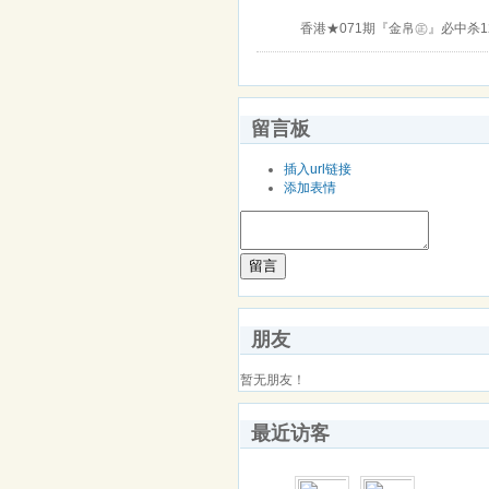
香港★071期『金帛㊣』必中杀12码〖
留言板
插入url链接
添加表情
留言
朋友
暂无朋友！
最近访客