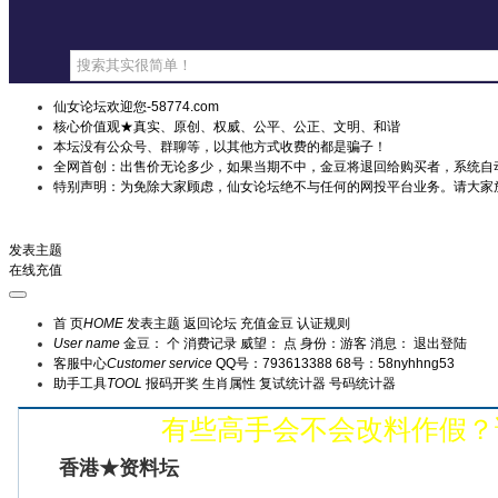
仙女论坛欢迎您-58774.com
核心价值观★真实、原创、权威、公平、公正、文明、和谐
本坛没有公众号、群聊等，以其他方式收费的都是骗子！
全网首创：出售价无论多少，如果当期不中，金豆将退回给购买者，系统自
特别声明：为免除大家顾虑，仙女论坛绝不与任何的网投平台业务。请大家
购料无忧：出售价无论多少，如果当期不中，金豆将全
发表主题
在线充值
首 页
HOME
发表主题
返回论坛
充值金豆
认证规则
User name
金豆： 个
消费记录
威望： 点
身份：游客
消息：
退出登陆
客服中心
Customer service
QQ号：793613388
68号：58nyhhng53
助手工具
TOOL
报码开奖
生肖属性
复试统计器
号码统计器
有些高手会不会改料作假？请
香港★资料坛