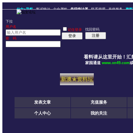
仙女●导航
复试统计
六合属性
号码统计器
联系管理
充值服务
资料
下拉
用户名
找回密码
记住登录
注册
登录
密 码
看料请从这里开始！汇
家园通道
www.xn49.com
新澳★资料坛
发表文章
充值服务
个人中心
我的关注